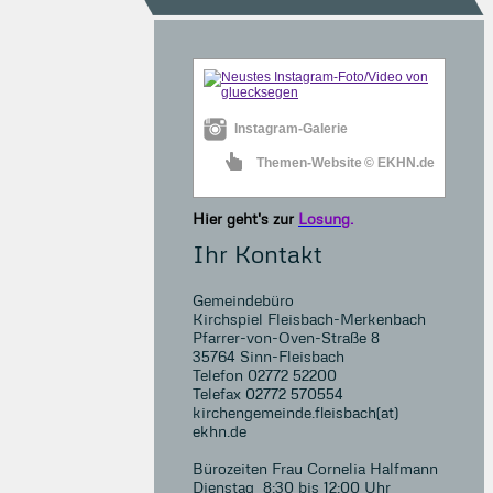
Instagram-Galerie
Themen-Website
© EKHN.de
Hier geht's zur
Losung
.
Ihr Kontakt
Gemeindebüro
Kirchspiel Fleisbach-Merkenbach
Pfarrer-von-Oven-Straße 8
35764 Sinn-Fleisbach
Telefon 02772 52200
Telefax 02772 570554
kirchengemeinde.fleisbach(at)
ekhn.de
Bürozeiten Frau Cornelia Halfmann
Dienstag 8:30 bis 12:00 Uhr