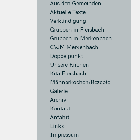
Aus den Gemeinden
Aktuelle Texte
Verkündigung
Gruppen in Fleisbach
Gruppen in Merkenbach
CVJM Merkenbach
Doppelpunkt
Unsere Kirchen
Kita Fleisbach
Männerkochen/Rezepte
Galerie
Archiv
Kontakt
Anfahrt
Links
Impressum