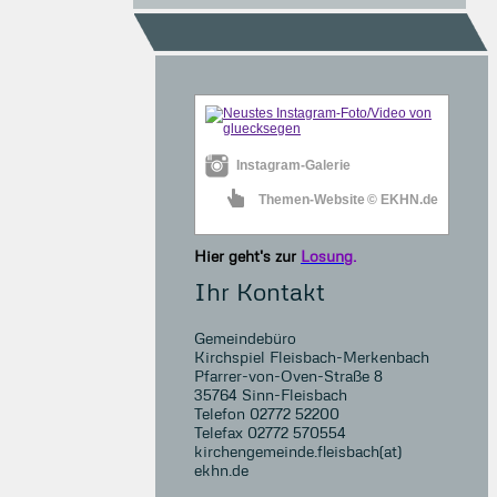
Instagram-Galerie
Themen-Website
© EKHN.de
Hier geht's zur
Losung
.
Ihr Kontakt
Gemeindebüro
Kirchspiel Fleisbach-Merkenbach
Pfarrer-von-Oven-Straße 8
35764 Sinn-Fleisbach
Telefon 02772 52200
Telefax 02772 570554
kirchengemeinde.fleisbach(at)
ekhn.de